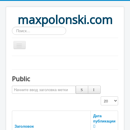
maxpolonski.com
Искать...
Home
Путешествия
Public
Рассказы
Начните ввод заголовка метки
Контакты
Вход
Кол-во строк:
Дата
публикации
Заголовок