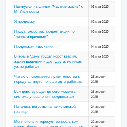
Наткнулся на фильм "Частная жизнь" с
06 мая 2025
М. Ульяновым
Я продолжу
05 мая 2025
Пишут, Безос распродает акции по
05 мая 2025
"личным причинам"
Продолжим изыскания
04 мая 2025
Вчера, в "день труда" норот квасил,
02 мая 2025
жарил шашлыки и друг друга, но никак
уж не работал
Читаю о пожеланиях правительства к
28 апреля
нороду затянуть пояса и идти работать
2025
Вся действующая до сего момента
26 апреля
система управления предполагает
2025
Начались погромы на пакистанской
24 апреля
границе
2025
Меня очень интересует вопрос с кем
22 апреля
начнут бороться после окончания всего
2025