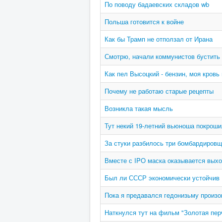
По поводу бадаевских складов wb
Польша готовится к войне
Как бы Трамп не отползал от Ирана
Смотрю, начали коммунистов бустить
Как пел Высоцкий - бензин, моя кровь
Почему не работаю старые рецепты
Возникла такая мысль
Тут некий 19-летний вьюноша покроши
За стуки разбилось три бомбардиров
Вместе с IPO маска оказывается выход
Был ли СССР экономически устойчив 
Пока я предавался гедонизьму произ
Наткнулся тут на фильм "Золотая пер