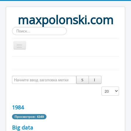
maxpolonski.com
Искать...
Home
Путешествия
Начните ввод заголовка метки
Рассказы
Кол-во строк:
Контакты
Вход
1984
Просмотров: 4349
Big data