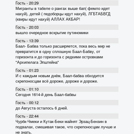
Гость - 20:29
Мигранты в табеле о рангах выше бап( фемло идет
нахуй), детей ( педоборцы идут нахуй), ЛГБТАБВГД
(квиры идут нахуй) АЛЛАХ АКБАР!
Гость - 20:03
вышло очередное вскрытие пyтиномики
Гость - 13:39
Баал- Бабва только расширяется, пока весь мир не
превратится в одну сплошную Баал-Бабву, от
горизонта и до горизонта с редкими островками
"Архипелага Эпштейна"
Гость - 01:23
И с каждым новым днём, Баал-бабва обходится
скрепоносцам всё дороже, дороже и дороже.
Гость - 01:10
Сегодня 1614-й день Баал-бабвы
Гость - 00:12
до Августа осталось 6 дней.
Гость - 22:44
Чурбк-Чмеки и Кутак-Беки майнят Эрзац-Бензин в
подвалах, смешивая такое, что скрепоносцам лучше и
не знать.