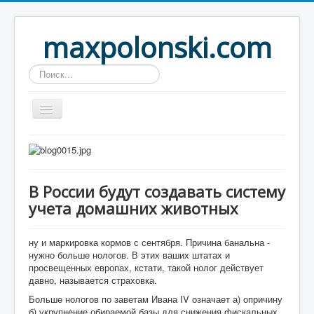
maxpolonski.com
Искать...
Home
Путешествия
В России будут создавать систему
Рассказы
учета домашних животных
Контакты
Вход
ну и маркировка кормов с сентября. Причина банальна -
нужно больше нологов. В этих ваших штатах и
просвещенных европах, кстати, такой нолог действует
давно, называется страховка.
Больше нологов по заветам Ивана IV означает а) опричину
б) укрупнение обираемой базы для снижения фискальных