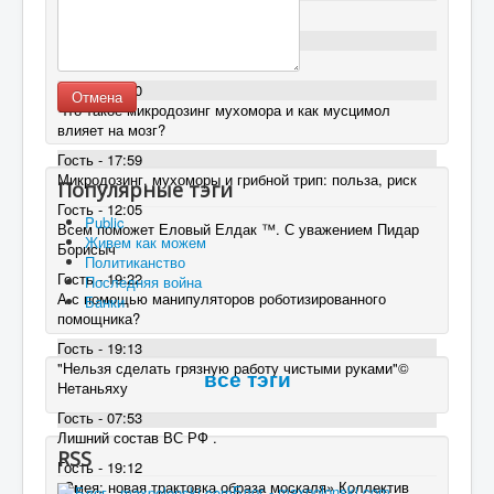
От ЕГМ поможет?
Гость - 18:11
От ЕГМ поможет?
Гость - 18:00
Отмена
Что такое микродозинг мухомора и как мусцимол
влияет на мозг?
Гость - 17:59
Микродозинг, мухоморы и грибной трип: польза, риск
Популярные тэги
Гость - 12:05
Public
Всем поможет Еловый Елдак ™. С уважением Пидар
Живем как можем
Борисыч
Политиканство
Гость - 19:22
Последняя война
А с помощью манипуляторов роботизированного
Банки
помощника?
Гость - 19:13
"Нельзя сделать грязную работу чистыми руками"©
все тэги
Нетаньяху
Гость - 07:53
Лишний состав ВС РФ .
RSS
Гость - 19:12
«Змея: новая трактовка образа москаля» Коллектив
Блог - maxpolonski.com