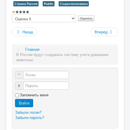
Страна Рассея
Public
Социоэкономика
Рейтинг:
Пожалуйста,
1
/
5
оцените
Назад
Вперёд
Главная
В России будут создавать систему учета домашних
животных
Логин
Пароль
Запомнить меня
Войти
Забыли логин?
Забыли пароль?