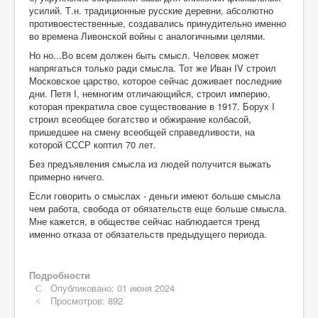
усилий. Т.н. традиционные русские деревни, абсолютно
противоестественные, создавались принудительно именно
во времена Ливонской войны с аналогичными целями.
Но но...Во всем должен быть смысл. Человек может
напрягаться только ради смысла. Тот же Иван IV строил
Московское царство, которое сейчас доживает последние
дни. Петя I, немногим отличающийся, строил империю,
которая прекратила свое существование в 1917. Борух I
строил всеобщее богатство и обжирание колбасой,
пришедшее на смену всеобщей справедливости, на
которой СССР коптил 70 лет.
Без предъявления смысла из людей получится выжать
примерно ничего.
Если говорить о смыслах - деньги имеют больше смысла
чем работа, свобода от обязательств еще больше смысла.
Мне кажется, в обществе сейчас наблюдается тренд
именно отказа от обязательств предыдущего периода.
Подробности
Опубликовано: 01 июня 2024
Просмотров: 892