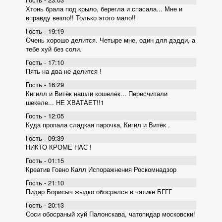
Хтонь брала под крыло, берегла и спасала... Мне и
вправду везло!! Только этого мало!!
Гость - 19:19
Очень хорошо делится. Четыре мне, один для дэдди, а
тебе хуй без соли.
Гость - 17:10
Пять на два не делится !
Гость - 16:29
Кигилл и Витёк нашли кошелёк... Пересчитали
шекеле... НЕ ХВАТАЕТ!!1
Гость - 12:05
Куда пропала сладкая парочка, Кигил и Витёк .
Гость - 09:39
НИКТО КРОМЕ НАС !
Гость - 01:15
Креатив Говно Калл Испоражнения Роскомнадзор
Гость - 21:10
Пидар Борисыч жыдко обосрался в чятике БГГГ
Гость - 20:13
Соси обосраный хуй Палонскава, чатопидар московски!