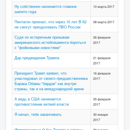
Ну собственно начинается главное
10 марта 2017
шапито года
Пентагон признал, что через 10 лет B-52
08 марта 2017
не смогут преодолевать ПВО России
Судя по истеричным призывам
26 февраля
американского истеблишмента бороться
2017
с "фейковыми новостями"
Дар предвидения Трампа
21 февраля
2017
Президент Трамп заявил, что
16 февраля
унаследовал от своего предшественника
2017
Барака Обамы "бардак" как внутри
страны, так и на международной арене
А ведь в США начинается
05 февраля
противостояние ветвей власти
2017
Я начал, тебе заканчивать
30 января
2017
Иммиграционный бан Трампа и страны,
30 января