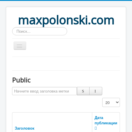
maxpolonski.com
Искать...
Home
Путешествия
Public
Рассказы
Начните ввод заголовка метки
Контакты
Вход
Кол-во строк:
Дата
публикации
Заголовок