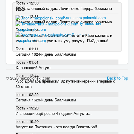
Гость - 12:38
RSS
Сракета еловый елдак. Лечит очко пидора борисыча
Гость - 12:38
Блог - maxpolonski.com
Сракета еловый елдак. Лечит очко пидора борисыча
Путешествия -
maxpolonski.com
Гость - 10:54
Рассказы -
Ракета "Боярыня Салтычиха" летит в Киев казнить и
maxpolonski.com
мучить холопов, учить их уму разуму. ПиZда вам!
Гость - 01:11
Сегодня 1624-й день Баал-бабвы
Гость - 01:01
Хлопающий Август
Гость - 13:44
© 2026 maxpolonski.com
Back to Top
курс Доллара превысил 82 пyтинки-керенки впервые с
30 марта
Гость - 02:22
Сегодня 1623-й день Баал-бабвы
Гость - 19:23
И впереди ещё ровно 4 недели Августа...
Гость - 19:20
Август на Пустошах - это всегда Гекатомба!!