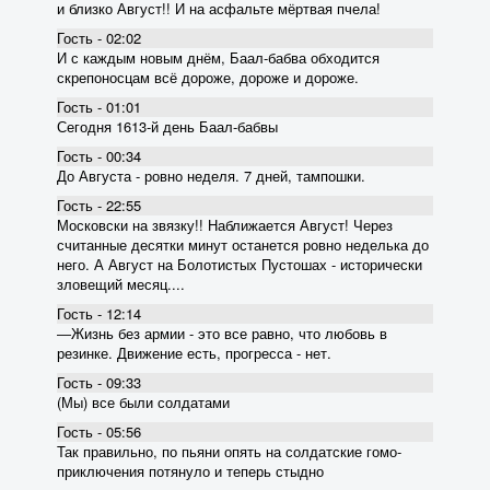
и близко Август!! И на асфальте мёртвая пчела!
Гость - 02:02
И с каждым новым днём, Баал-бабва обходится
скрепоносцам всё дороже, дороже и дороже.
Гость - 01:01
Сегодня 1613-й день Баал-бабвы
Гость - 00:34
До Августа - ровно неделя. 7 дней, тампошки.
Гость - 22:55
Московски на звязку!! Наближается Август! Через
считанные десятки минут останется ровно неделька до
него. А Август на Болотистых Пустошах - исторически
зловещий месяц....
Гость - 12:14
―Жизнь без армии - это все равно, что любовь в
резинке. Движение есть, прогресса - нет.
Гость - 09:33
(Мы) все были солдатами
Гость - 05:56
Так правильно, по пьяни опять на солдатские гомо-
приключения потянуло и теперь стыдно