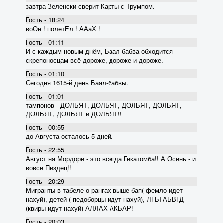
завтра Зеленски сверит Карты с Трумпом.
Гость - 18:24
воОн ! полетЕл ! ААаХ !
Гость - 01:11
И с каждым новым днём, Баал-бабва обходится
скрепоносцам всё дороже, дороже и дороже.
Гость - 01:10
Сегодня 1615-й день Баал-бабвы.
Гость - 01:01
тампонов - ДОЛБЯТ, ДОЛБЯТ, ДОЛБЯТ, ДОЛБЯТ,
ДОЛБЯТ, ДОЛБЯТ и ДОЛБЯТ!!
Гость - 00:55
до Августа осталось 5 дней.
Гость - 22:55
Август на Мордоре - это всегда Гекатомба!! А Осень - и
вовсе Пиздец!!
Гость - 20:29
Мигранты в табеле о рангах выше бап( фемло идет
нахуй), детей ( педоборцы идут нахуй), ЛГБТАБВГД
(квиры идут нахуй) АЛЛАХ АКБАР!
Гость - 20:03