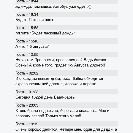
Гость - 18:44
жди-жди, тампошка, Автобус уже едет ;-))
Гость - 16:34
Будет! Потерпи пока.
Гость - 15:58
гуглите "Будет ласковый дождь"
Гость - 15:46
А что 4-5 августа?
Гость - 13:55
Ну чо там Пролонски, проспался он? Ведь близко
Осень! А кроме того, грядёт 4-5 Августа 2026-го!!
Гость - 02:02
И с каждым новым днём, Баал-бабва обходится
скрепоносцам всё дороже, дороже и дороже.
Гость - 01:23
Сегодня 1622-й день Баал-бабвы
Гость - 23:03
Хтонь брала под крыло, берегла и спасала... Мне и
вправду везло!! Только этого мало!!
Гость - 19:19
Очень хорошо делится. Четыре мне, один для дэдди, а