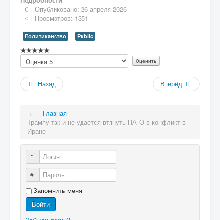
Подробности
Опубликовано: 26 апреля 2026
Просмотров: 1351
Политиканство
Public
Рейтинг:
Пожалуйста,
0
/
5
оцените
Назад
Вперёд
Главная
Трампу так и не удается втянуть НАТО в конфликт в
Иране
Логин
Пароль
Запомнить меня
Войти
Забыли логин?