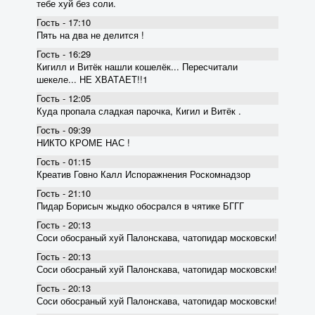
тебе хуй без соли.
Гость - 17:10
Пять на два не делится !
Гость - 16:29
Кигилл и Витёк нашли кошелёк... Пересчитали
шекеле... НЕ ХВАТАЕТ!!1
Гость - 12:05
Куда пропала сладкая парочка, Кигил и Витёк .
Гость - 09:39
НИКТО КРОМЕ НАС !
Гость - 01:15
Креатив Говно Калл Испоражнения Роскомнадзор
Гость - 21:10
Пидар Борисыч жыдко обосрался в чятике БГГГ
Гость - 20:13
Соси обосраный хуй Палонскава, чатопидар московски!
Гость - 20:13
Соси обосраный хуй Палонскава, чатопидар московски!
Гость - 20:13
Соси обосраный хуй Палонскава, чатопидар московски!