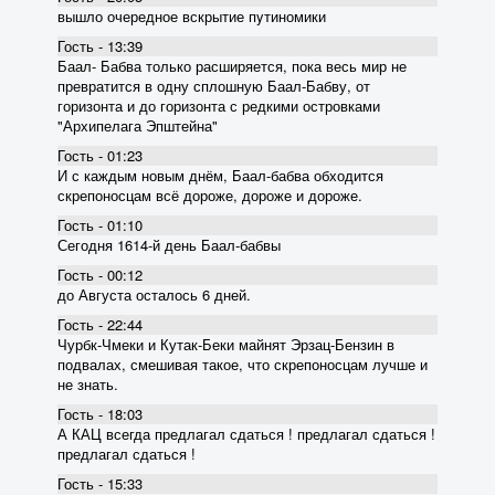
вышло очередное вскрытие пyтиномики
Гость - 13:39
Баал- Бабва только расширяется, пока весь мир не
превратится в одну сплошную Баал-Бабву, от
горизонта и до горизонта с редкими островками
"Архипелага Эпштейна"
Гость - 01:23
И с каждым новым днём, Баал-бабва обходится
скрепоносцам всё дороже, дороже и дороже.
Гость - 01:10
Сегодня 1614-й день Баал-бабвы
Гость - 00:12
до Августа осталось 6 дней.
Гость - 22:44
Чурбк-Чмеки и Кутак-Беки майнят Эрзац-Бензин в
подвалах, смешивая такое, что скрепоносцам лучше и
не знать.
Гость - 18:03
А КАЦ всегда предлагал сдаться ! предлагал сдаться !
предлагал сдаться !
Гость - 15:33