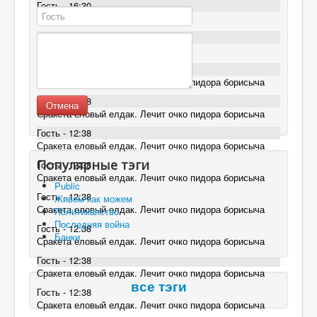
Гость - 16:30
ЕГМ не лечится(
Гость - 16:30
ЕГМ не лечится(
Гость - 12:38
Сракета еловый елдак. Лечит очко пидора борисыча
Гость - 12:38
Отмена
Сракета еловый елдак. Лечит очко пидора борисыча
Гость - 12:38
Сракета еловый елдак. Лечит очко пидора борисыча
Популярные тэги
Гость - 12:38
Сракета еловый елдак. Лечит очко пидора борисыча
Public
Гость - 12:38
Живем как можем
Сракета еловый елдак. Лечит очко пидора борисыча
Политиканство
Последняя война
Гость - 12:38
Банки
Сракета еловый елдак. Лечит очко пидора борисыча
Гость - 12:38
Сракета еловый елдак. Лечит очко пидора борисыча
все тэги
Гость - 12:38
Сракета еловый елдак. Лечит очко пидора борисыча