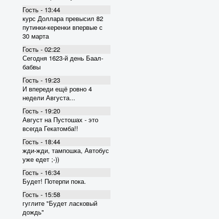
Гость - 13:44
курс Доллара превысил 82
пyтинки-керенки впервые с
30 марта
Гость - 02:22
Сегодня 1623-й день Баал-
бабвы
Гость - 19:23
И впереди ещё ровно 4
недели Августа...
Гость - 19:20
Август на Пустошах - это
всегда Гекатомба!!
Гость - 18:44
жди-жди, тампошка, Автобус
уже едет ;-))
Гость - 16:34
Будет! Потерпи пока.
Гость - 15:58
гуглите "Будет ласковый
дождь"