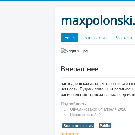
maxpolonski
Home
Путешествия
Рассказы
Вчерашнее
наглядно показывает, что не так страш
ценности. Будучи подобным религиозным
рациональные тормоза на них не дейст
Подробности
Опубликовано: 04 апреля 2026
Просмотров: 842
Все летит в пизду
Public
Рейтинг: