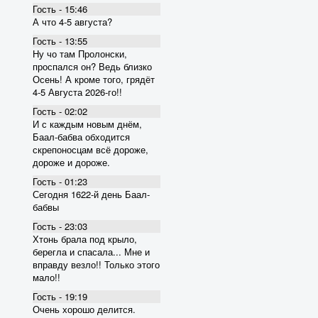
Гость - 15:46
А что 4-5 августа?
Гость - 13:55
Ну чо там Пролонски,
проспался он? Ведь близко
Осень! А кроме того, грядёт
4-5 Августа 2026-го!!
Гость - 02:02
И с каждым новым днём,
Баал-бабва обходится
скрепоносцам всё дороже,
дороже и дороже.
Гость - 01:23
Сегодня 1622-й день Баал-
бабвы
Гость - 23:03
Хтонь брала под крыло,
берегла и спасала... Мне и
вправду везло!! Только этого
мало!!
Гость - 19:19
Очень хорошо делится.