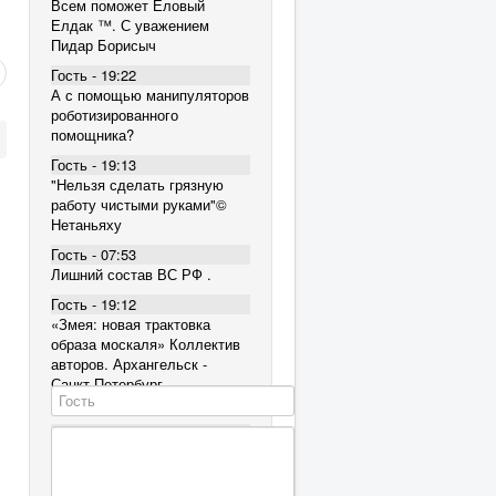
Всем поможет Еловый
Елдак ™. С уважением
Пидар Борисыч
Гость - 19:22
А с помощью манипуляторов
роботизированного
помощника?
Гость - 19:13
"Нельзя сделать грязную
работу чистыми руками"©
Нетаньяху
Гость - 07:53
Лишний состав ВС РФ .
Гость - 19:12
«Змея: новая трактовка
образа москаля» Коллектив
авторов. Архангельск -
Санкт-Петербург,
издательство «Мысль»
Гость - 16:30
ЕГМ не лечится(
Гость - 16:30