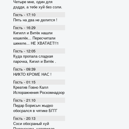
Четыре мне, один для
дэдди, а тебе хуй без соли.
Гость - 17:10
Пять на два не делится !
Гость - 16:29
Кигилл и Витёк нашли
кошелёк... Пересчитали
шекеле... НЕ ХВАТАЕТ!!1
Гость - 12:05
Куда пропала сладкая
парочка, Кигил и Витёк .
Гость - 09:39
НИКТО КРОМЕ НАС !
Гость - 01:15
Креатив Говно Калл
Испоражнения Роскомнадзор
Гость - 21:10
Пидар Борисыч жыдко
обосрался в чятике БГГГ
Гость - 20:13
Соси обосраный хуй
Палонскава, чатопидар