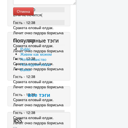
ЕГМ не лечится(
Гость - 16:30
Отмена
ЕГМ не лечится(
Гость - 12:38
Сракета еловый елдак.
Лечит очко пидора борисыча
Популярные тэги
Гость - 12:38
Сракета еловый елдак.
Public
Лечит очко пидора борисыча
Живем как можем
Гость - 12:38
Политиканство
Сракета еловый елдак.
Последняя война
Лечит очко пидора борисыча
Банки
Гость - 12:38
Сракета еловый елдак.
Лечит очко пидора борисыча
Гость - 12:38
все тэги
Сракета еловый елдак.
Лечит очко пидора борисыча
Гость - 12:38
Сракета еловый елдак.
RSS
Лечит очко пидора борисыча