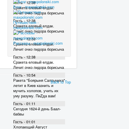
Гость - 12:38
Блог - maxpolonski.com
Сракета еловый елдак.
Лечит очко пидора борисыча
Гость - 12:38
Путешествия -
Сракета еловый елдак.
maxpolonski.com
Лечит очко пидора борисыча
Гость - 12:38
Рассказы - maxpolonski.com
Сракета еловый елдак.
Лечит очко пидора борисыча
Гость - 12:38
Сракета еловый елдак.
Лечит очко пидора борисыча
Гость - 10:54
Ракета "Боярыня Салтычиха"
Back to Top
летит в Киев казнить и
мучить холопов, учить их
уму разуму. ПиZда вам!
Гость - 01:11
Сегодня 1624-й день Баал-
бабвы
Гость - 01:01
Хлопающий Август