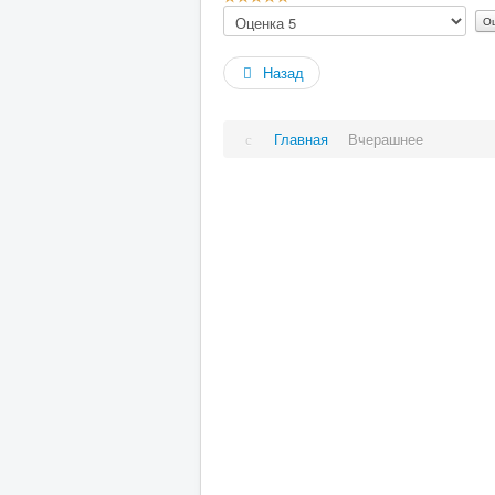
Пожалуйста,
5
/
5
оцените
Назад
Главная
Вчерашнее