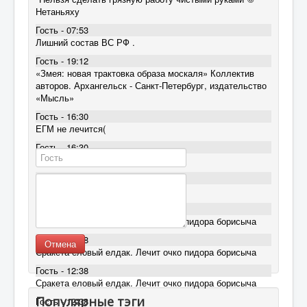
Нетаньяху
Гость - 07:53
Лишний состав ВС РФ .
Гость - 19:12
«Змея: новая трактовка образа москаля» Коллектив
авторов. Архангельск - Санкт-Петербург, издательство
«Мысль»
Гость - 16:30
ЕГМ не лечится(
Гость - 16:30
ЕГМ не лечится(
Гость - 16:30
ЕГМ не лечится(
Гость - 12:38
Сракета еловый елдак. Лечит очко пидора борисыча
Гость - 12:38
Отмена
Сракета еловый елдак. Лечит очко пидора борисыча
Гость - 12:38
Сракета еловый елдак. Лечит очко пидора борисыча
Популярные тэги
Гость - 12:38