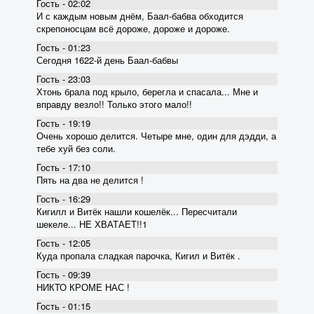
Гость - 02:02
И с каждым новым днём, Баал-бабва обходится
скрепоносцам всё дороже, дороже и дороже.
Гость - 01:23
Сегодня 1622-й день Баал-бабвы
Гость - 23:03
Хтонь брала под крыло, берегла и спасала... Мне и
вправду везло!! Только этого мало!!
Гость - 19:19
Очень хорошо делится. Четыре мне, один для дэдди, а
тебе хуй без соли.
Гость - 17:10
Пять на два не делится !
Гость - 16:29
Кигилл и Витёк нашли кошелёк... Пересчитали
шекеле... НЕ ХВАТАЕТ!!1
Гость - 12:05
Куда пропала сладкая парочка, Кигил и Витёк .
Гость - 09:39
НИКТО КРОМЕ НАС !
Гость - 01:15