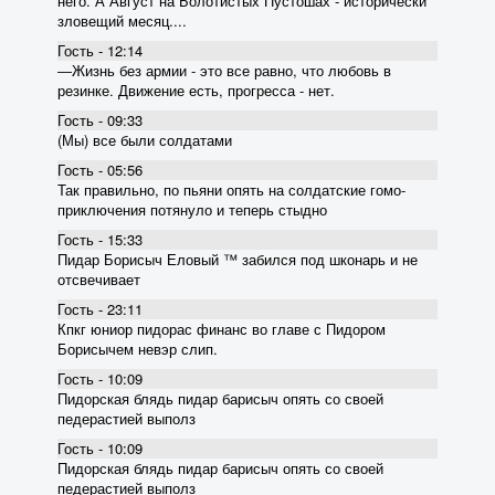
него. А Август на Болотистых Пустошах - исторически
зловещий месяц....
Гость - 12:14
―Жизнь без армии - это все равно, что любовь в
резинке. Движение есть, прогресса - нет.
Гость - 09:33
(Мы) все были солдатами
Гость - 05:56
Так правильно, по пьяни опять на солдатские гомо-
приключения потянуло и теперь стыдно
Гость - 15:33
Пидар Борисыч Еловый ™ забился под шконарь и не
отсвечивает
Гость - 23:11
Кпкг юниор пидорас финанс во главе с Пидором
Борисычем невэр слип.
Гость - 10:09
Пидорская блядь пидар барисыч опять со своей
педерастией выполз
Гость - 10:09
Пидорская блядь пидар барисыч опять со своей
педерастией выполз