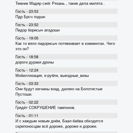
Темник Мадяр сжёг Рязань , такие дела милята .
Гость - 23:53
Пдр Брсч пздшн
Гость - 23:52
Пидор борисыч апздошн
Гость - 19:05
Как то вяло пидорисыч потявкивает в комментах. Чего
это он?
Гость - 18:58
дороги дураки дроны
Гость - 12:24
Мобиллизация, е-рубли, выездные_визы
Гость - 03:33
Они будут изгнаны взад, далеко на Болотистые
Пустоши.
Гость - 02:22
Грядёт СОКРУШЕНИЕ тампонов.
Гость - 01:11
И с каждым новым днём, Баал-бабва обходится
скрепоносцам всё дороже, дороже и дороже.