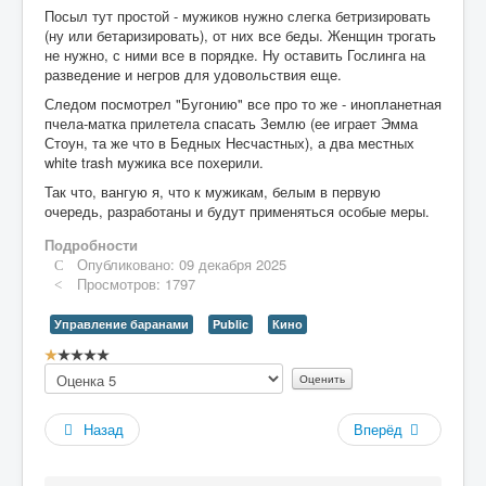
Посыл тут простой - мужиков нужно слегка бетризировать
(ну или бетаризировать), от них все беды. Женщин трогать
не нужно, с ними все в порядке. Ну оставить Гослинга на
разведение и негров для удовольствия еще.
Следом посмотрел "Бугонию" все про то же - инопланетная
пчела-матка прилетела спасать Землю (ее играет Эмма
Стоун, та же что в Бедных Несчастных), а два местных
white trash мужика все похерили.
Так что, вангую я, что к мужикам, белым в первую
очередь, разработаны и будут применяться особые меры.
Подробности
Опубликовано: 09 декабря 2025
Просмотров: 1797
Управление баранами
Public
Кино
Рейтинг:
Пожалуйста,
1
/
5
оцените
Назад
Вперёд