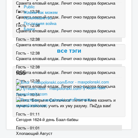
Сракета еловый елдак. Лечит очко пидора борисыча
Public
Гость - 12:38
Живем как можем
Сракета еловый елдак. Лечит очко пидора борисыча
Политиканство
Последняя война
Гость - 12:38
Банки
Сракета еловый елдак. Лечит очко пидора борисыча
Гость - 12:38
Сракета еловый елдак. Лечит очко пидора борисыча
все тэги
Гость - 12:38
Сракета еловый елдак. Лечит очко пидора борисыча
Гость - 12:38
RSS
Сракета еловый елдак. Лечит очко пидора борисыча
Гость - 12:38
Блог - maxpolonski.com
Сракета еловый елдак. Лечит очко пидора борисыча
Путешествия -
maxpolonski.com
Гость - 10:54
Рассказы -
Ракета "Боярыня Салтычиха" летит в Киев казнить и
maxpolonski.com
мучить холопов, учить их уму разуму. ПиZда вам!
Гость - 01:11
Сегодня 1624-й день Баал-бабвы
Гость - 01:01
Хлопающий Август