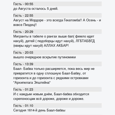
Гость - 00:55
до Августа осталось 5 дней.
Гость - 22:55
Август на Мордоре - это всегда Гекатомба!! А Осень - и
вовсе Пиздец!!
Гость - 20:29
Мигранты в табеле о рангах выше бап( фемло идет
нахуй), детей ( педоборцы идут нахуй), ЛГБТАБВГД
(квиры идут нахуй) АЛЛАХ АКБАР!
Гость - 20:03
вышло очередное вскрытие пyтиномики
Гость - 13:39
Баал- Бабва только расширяется, пока весь мир не
превратится в одну сплошную Баал-Бабву, от
горизонта и до горизонта с редкими островками
"Архипелага Эпштейна"
Гость - 01:23
И с каждым новым днём, Баал-бабва обходится
скрепоносцам всё дороже, дороже и дороже.
Гость - 01:10
Сегодня 1614-й день Баал-бабвы