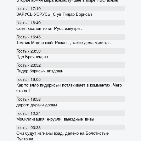
Гость - 17:19
ЗАРУСЬ УСРУСЬ! С ув.Пидар Борисач
Гость - 16:49
Семя хохлов точит Русь изнутри .
Гость - 16:45
Темник Мадяр сжёг Рязань , такие дела милята .
Гость - 23:53
Пдр Брсч пздшн
Гость - 23:52
Пидор борисыч апздошн
Гость - 19:05
Как то вяло пидорисыч потявкивает в комментах. Чего
это он?
Гость - 18:58
дороги дураки дроны
Гость - 12:24
Мобиллизация, е-рубли, выездные_визы
Гость - 03:33
Они будут изгнаны взад, далеко на Болотистые
Пустоши.