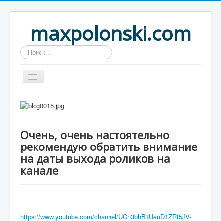
maxpolonski.com
Искать...
Home
Путешествия
Очень, очень настоятельно
Рассказы
рекомендую обратить внимание
Контакты
на даты выхода роликов на
канале
Вход
https://www.youtube.com/channel/UCn3bhB1UauD1ZRf5JV-