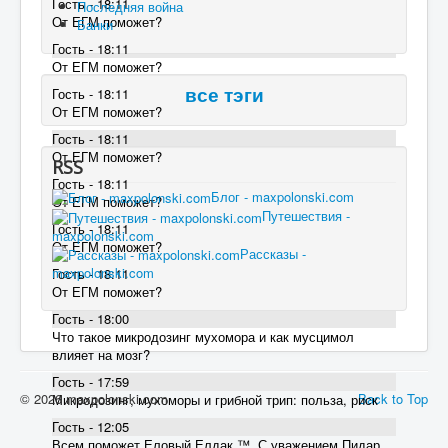
Гость - 18:11
Последняя война
От ЕГМ поможет?
Банки
Гость - 18:11
От ЕГМ поможет?
Гость - 18:11
все тэги
От ЕГМ поможет?
Гость - 18:11
От ЕГМ поможет?
RSS
Гость - 18:11
Блог - maxpolonski.com
От ЕГМ поможет?
Путешествия -
Гость - 18:11
maxpolonski.com
От ЕГМ поможет?
Рассказы -
maxpolonski.com
Гость - 18:11
От ЕГМ поможет?
Гость - 18:00
Что такое микродозинг мухомора и как мусцимол
влияет на мозг?
Гость - 17:59
© 2026 maxpolonski.com
Back to Top
Микродозинг, мухоморы и грибной трип: польза, риск
Гость - 12:05
Всем поможет Еловый Елдак ™. С уважением Пидар