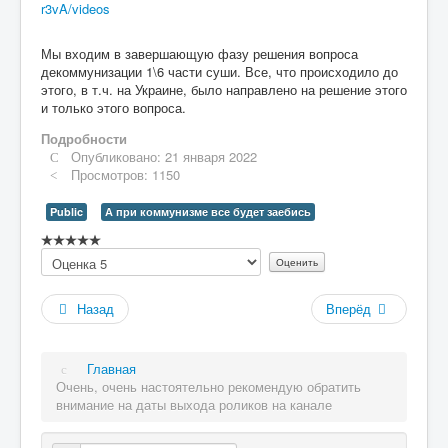
r3vA/videos
Мы входим в завершающую фазу решения вопроса
декоммунизации 1\6 части суши. Все, что происходило до
этого, в т.ч. на Украине, было направлено на решение этого
и только этого вопроса.
Подробности
Опубликовано: 21 января 2022
Просмотров: 1150
Public
А при коммунизме все будет заебись
Рейтинг:
Пожалуйста,
0
/
5
оцените
Назад
Вперёд
Главная
Очень, очень настоятельно рекомендую обратить
внимание на даты выхода роликов на канале