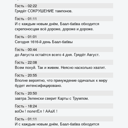
Гость - 02:22
Грядёт СОКРУШЕНИЕ тампонов.
Гость - 01:11
И с каждым новым днём, Баал-бабва обходится
скрепоносцам всё дороже, дороже и дороже.
Гость - 01:01
Сегодня 1616-й день Баал-бабвы
Гость - 00:44
до Августа остаётся всего 4 дня. Грядёт Август.
Гость - 22:08
Всем похуй. Так и живем. Неясно насколько хватит.
Гость - 20:55
Вполне вероятно, что принуждение одичалых к миру
будет интенсифицировано.
Гость - 20:50
завтра Зеленски сверит Карты с Трумпом.
Гость - 18:24
воОн ! полетЕл ! ААаХ !
Гость - 01:11
И с каждым новым днём, Баал-бабва обходится