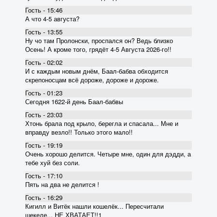
Гость - 15:46
А что 4-5 августа?
Гость - 13:55
Ну чо там Пролонски, проспался он? Ведь близко
Осень! А кроме того, грядёт 4-5 Августа 2026-го!!
Гость - 02:02
И с каждым новым днём, Баал-бабва обходится
скрепоносцам всё дороже, дороже и дороже.
Гость - 01:23
Сегодня 1622-й день Баал-бабвы
Гость - 23:03
Хтонь брала под крыло, берегла и спасала... Мне и
вправду везло!! Только этого мало!!
Гость - 19:19
Очень хорошо делится. Четыре мне, один для дэдди, а
тебе хуй без соли.
Гость - 17:10
Пять на два не делится !
Гость - 16:29
Кигилл и Витёк нашли кошелёк... Пересчитали
шекеле... НЕ ХВАТАЕТ!!1