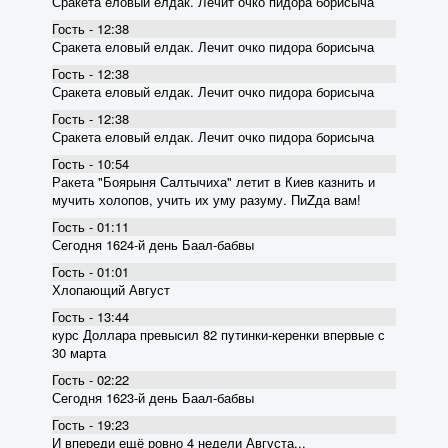
Сракета еловый елдак. Лечит очко пидора борисыча
Гость - 12:38
Сракета еловый елдак. Лечит очко пидора борисыча
Гость - 12:38
Сракета еловый елдак. Лечит очко пидора борисыча
Гость - 12:38
Сракета еловый елдак. Лечит очко пидора борисыча
Гость - 10:54
Ракета "Боярыня Салтычиха" летит в Киев казнить и
мучить холопов, учить их уму разуму. ПиZда вам!
Гость - 01:11
Сегодня 1624-й день Баал-бабвы
Гость - 01:01
Хлопающий Август
Гость - 13:44
курс Доллара превысил 82 пyтинки-керенки впервые с
30 марта
Гость - 02:22
Сегодня 1623-й день Баал-бабвы
Гость - 19:23
И впереди ещё ровно 4 недели Августа...