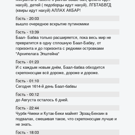
нахуй), детей ( педоборцы идут нахуй), ЛГБТАБВГД
(квиры идут нахуй) АЛЛАХ АКБАР!
Гость - 20:03
вышло очередное вскрытие пyтиномики
Гость - 13:39
Баал- Бабва только расширяется, пока весь мир не
превратится в одну сплошную Баал-Бабву, от
горизонта и до горизонта с редкими островками
"Архипелага Эпштейна"
Гость - 01:23
И с каждым новым днём, Баал-бабва обходится
скрепоносцам всё дороже, дороже и дороже.
Гость - 01:10
Сегодня 1614-й день Баал-бабвы
Гость - 00:12
до Августа осталось 6 дней.
Гость - 22:44
Чурбк-Чмеки и Кутак-Беки майнят Эрзац-Бензин в
подвалах, смешивая такое, что скрепоносцам лучше и
не знать.
Гость - 18:03