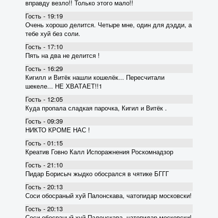
вправду везло!! Только этого мало!!
Гость - 19:19
Очень хорошо делится. Четыре мне, один для дэдди, а
тебе хуй без соли.
Гость - 17:10
Пять на два не делится !
Гость - 16:29
Кигилл и Витёк нашли кошелёк... Пересчитали
шекеле... НЕ ХВАТАЕТ!!1
Гость - 12:05
Куда пропала сладкая парочка, Кигил и Витёк .
Гость - 09:39
НИКТО КРОМЕ НАС !
Гость - 01:15
Креатив Говно Калл Испоражнения Роскомнадзор
Гость - 21:10
Пидар Борисыч жыдко обосрался в чятике БГГГ
Гость - 20:13
Соси обосраный хуй Палонскава, чатопидар московски!
Гость - 20:13
Соси обосраный хуй Палонскава, чатопидар московски!