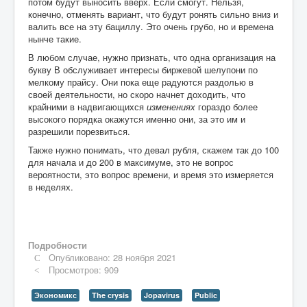
потом будут выносить вверх. Если смогут. Нельзя,
конечно, отменять вариант, что будут ронять сильно вниз и
валить все на эту бациллу. Это очень грубо, но и времена
нынче такие.
В любом случае, нужно признать, что одна организация на
букву В обслуживает интересы биржевой шелупони по
мелкому прайсу. Они пока еще радуются раздолью в
своей деятельности, но скоро начнет доходить, что
крайними в надвигающихся
изменениях
гораздо более
высокого порядка окажутся именно они, за это им и
разрешили порезвиться.
Также нужно понимать, что девал рубля, скажем так до 100
для начала и до 200 в максимуме, это не вопрос
вероятности, это вопрос времени, и время это измеряется
в неделях.
Подробности
Опубликовано: 28 ноября 2021
Просмотров: 909
Экономикс
The сrysis
Jopavirus
Public