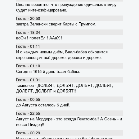
Вполне вероятно, что принуждение одичалых к миру
будет интенсифицировано.
Гость - 20:50
завтра Зеленски сверит Карты с Трумпом.
Гость - 18:24
воОн ! полетЕл ! ААаХ !
Гость - 01:11
И с каждым новым днём, Баал-бабва обходится
скрепоносцам всё дороже, дороже и дороже.
Гость - 01:10
Сегодня 1615-й день Баал-бабвы.
Гость - 01:01
тампонов - ДОЛБЯТ, ДОЛБЯТ, ДОЛБЯТ, ДОЛБЯТ,
ДОЛБЯТ, ДОЛБЯТ и ДОЛБЯТ!!
Гость - 00:55
до Августа осталось 5 дней.
Гость - 22:55
Август на Мордоре - это всегда Гекатомба!! А Осень - и
вовсе Пиздец!!
Гость - 20:29
Мигранты в табеле о рангах выше бап( фемло идет