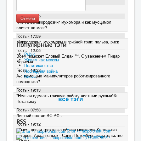
Гость - 18:11
От ЕГМ поможет?
Гость - 18:00
Отмена
Что такое микродозинг мухомора и как мусцимол
влияет на мозг?
Гость - 17:59
Микродозинг, мухоморы и грибной трип: польза, риск
Популярные тэги
Гость - 12:05
Public
Всем поможет Еловый Елдак ™. С уважением Пидар
Живем как можем
Борисыч
Политиканство
Гость - 19:22
Последняя война
А с помощью манипуляторов роботизированного
Банки
помощника?
Гость - 19:13
"Нельзя сделать грязную работу чистыми руками"©
все тэги
Нетаньяху
Гость - 07:53
Лишний состав ВС РФ .
RSS
Гость - 19:12
«Змея: новая трактовка образа москаля» Коллектив
Блог - maxpolonski.com
авторов. Архангельск - Санкт-Петербург, издательство
Путешествия -
«Мысль»