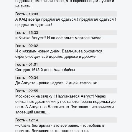
подвалах, смешивая такое, что скрепоносцам лучше и
не знать.
Гость - 18:03
А КАЦ всегда предлагал сдаться ! предлагал сдаться !
предлагал сдаться !
Гость - 15:33
и близко Август!! И на асфальте мёртвая пчела!
Гость - 02:02
И с каждым новым днём, Баал-бабва обходится
скрепоносцам всё дороже, дороже и дороже.
Гость - 01:01
Сегодня 1613-й день Баал-бабвы
Гость - 00:34
До Августа - ровно неделя. 7 дней, тампошки.
Гость - 22:55
Московски на звязку!! Наближается Август! Через
считанные десятки минут останется ровно неделька до
него. А Август на Болотистых Пустошах - исторически
зловещий месяц....
Гость - 12:14
―Жизнь без армии - это все равно, что любовь в
резинке. Движение есть, прогресса - нет.