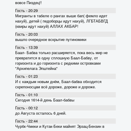
вовсе Пиздец!!
Гость - 20:29
Мигранты в табеле о рангах выше бап( фемло идет
нахуй), детей ( педоборцы идут нахуй), ЛГБТАБВГД
(квиры идут нахуй) АЛЛАХ АКБАР!
Гость - 20:03
вышло очередное вскрытие пyтиномики
Гость - 13:39
Баал- Бабва только расширяется, пока весь мир не
превратится в одну сплошную Баал-Бабву, от
горизонта и до горизонта с редкими островками
"Архипелага Эпштейна"
Гость - 01:23
И с каждым новым днём, Баал-бабва обходится
скрепоносцам всё дороже, дороже и дороже.
Гость - 01:10
Сегодня 1614-й день Баал-бабвы
Гость - 00:12
до Августа осталось 6 дней.
Гость - 22:44
Чурбк-Чмеки и Кутак-Беки майнят Эрзац-Бензин в