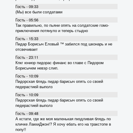
Гость - 09:33
(Мы) все были солдатами
Гость - 05:56
Так правильно, по пьяни опять на солдатские гомо-
приключения потянуло и теперь стыдно
Гость - 15:33
Пидар Борисыч Еловый ™ забился под шконарь и не
отсвечивает
Гость - 23:11
Кпкг юниор пидорас финанс во главе с Пидором
Борисычем невэр слип.
Гость - 10:09
Пидорская блядь пидар барисыч опять со своей
педерастией выполз
Гость - 10:09
Пидорская блядь пидар барисыч опять со своей
педерастией выполз
Гость - 09:48
А кстати, где же моя маленькая пиздливая блядь по
кличке ЛаккиДжон!? Я хочу ебать его на тракстопе в
попу!!