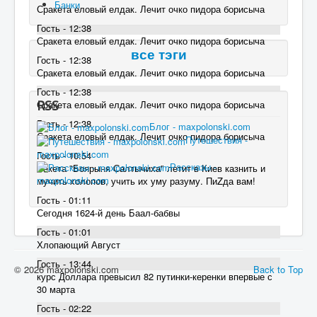
Банки
Сракета еловый елдак. Лечит очко пидора борисыча
Гость - 12:38
Сракета еловый елдак. Лечит очко пидора борисыча
все тэги
Гость - 12:38
Сракета еловый елдак. Лечит очко пидора борисыча
Гость - 12:38
RSS
Сракета еловый елдак. Лечит очко пидора борисыча
Гость - 12:38
Блог - maxpolonski.com
Сракета еловый елдак. Лечит очко пидора борисыча
Путешествия -
maxpolonski.com
Гость - 10:54
Рассказы -
Ракета "Боярыня Салтычиха" летит в Киев казнить и
maxpolonski.com
мучить холопов, учить их уму разуму. ПиZда вам!
Гость - 01:11
Сегодня 1624-й день Баал-бабвы
Гость - 01:01
Хлопающий Август
Гость - 13:44
© 2026 maxpolonski.com
Back to Top
курс Доллара превысил 82 пyтинки-керенки впервые с
30 марта
Гость - 02:22