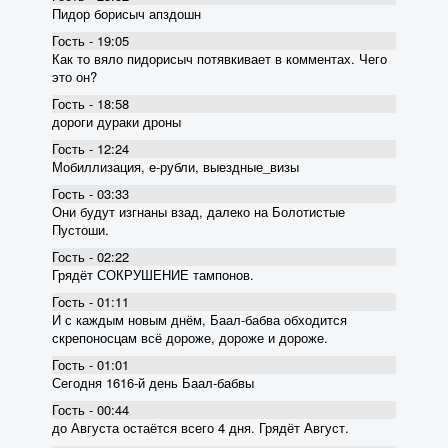
Пидор борисыч апздошн
Гость - 19:05
Как то вяло пидорисыч потявкивает в комментах. Чего
это он?
Гость - 18:58
дороги дураки дроны
Гость - 12:24
Мобиллизация, е-рубли, выездные_визы
Гость - 03:33
Они будут изгнаны взад, далеко на Болотистые
Пустоши.
Гость - 02:22
Грядёт СОКРУШЕНИЕ тампонов.
Гость - 01:11
И с каждым новым днём, Баал-бабва обходится
скрепоносцам всё дороже, дороже и дороже.
Гость - 01:01
Сегодня 1616-й день Баал-бабвы
Гость - 00:44
до Августа остаётся всего 4 дня. Грядёт Август.