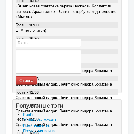
Гость - 19:12
«Змея: новая трактовка образа москаля» Коллектив
авторов. Архангельск - Санкт-Петербург, издательство
«Мысль»
Гость - 16:30
ЕГМ не лечится(
Гость - 16:30
ЕГМ не лечится(
Гость - 16:30
ЕГМ не лечится(
Гость - 12:38
Сракета еловый елдак. Лечит очко пидора борисыча
Гость - 12:38
Отмена
Сракета еловый елдак. Лечит очко пидора борисыча
Гость - 12:38
Сракета еловый елдак. Лечит очко пидора борисыча
Популярные тэги
Гость - 12:38
Сракета еловый елдак. Лечит очко пидора борисыча
Public
Гость - 12:38
Живем как можем
Сракета еловый елдак. Лечит очко пидора борисыча
Политиканство
Последняя война
Гость - 12:38