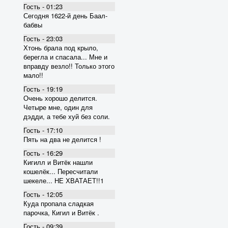
Гость - 01:23
Сегодня 1622-й день Баал-
бабвы
Гость - 23:03
Хтонь брала под крыло,
берегла и спасала... Мне и
вправду везло!! Только этого
мало!!
Гость - 19:19
Очень хорошо делится.
Четыре мне, один для
дэдди, а тебе хуй без соли.
Гость - 17:10
Пять на два не делится !
Гость - 16:29
Кигилл и Витёк нашли
кошелёк... Пересчитали
шекеле... НЕ ХВАТАЕТ!!1
Гость - 12:05
Куда пропала сладкая
парочка, Кигил и Витёк .
Гость - 09:39