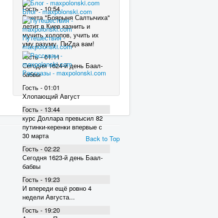
Гость - 10:54
Блог - maxpolonski.com
Ракета "Боярыня Салтычиха"
летит в Киев казнить и
мучить холопов, учить их
Путешествия -
уму разуму. ПиZда вам!
maxpolonski.com
Гость - 01:11
Сегодня 1624-й день Баал-
Рассказы - maxpolonski.com
бабвы
Гость - 01:01
Хлопающий Август
Гость - 13:44
курс Доллара превысил 82
пyтинки-керенки впервые с
30 марта
Back to Top
Гость - 02:22
Сегодня 1623-й день Баал-
бабвы
Гость - 19:23
И впереди ещё ровно 4
недели Августа...
Гость - 19:20