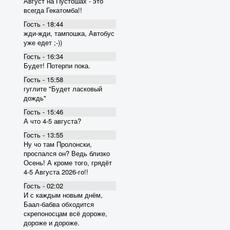
Август на Пустошах - это
всегда Гекатомба!!
Гость - 18:44
жди-жди, тампошка, Автобус
уже едет ;-))
Гость - 16:34
Будет! Потерпи пока.
Гость - 15:58
гуглите "Будет ласковый
дождь"
Гость - 15:46
А что 4-5 августа?
Гость - 13:55
Ну чо там Пролонски,
проспался он? Ведь близко
Осень! А кроме того, грядёт
4-5 Августа 2026-го!!
Гость - 02:02
И с каждым новым днём,
Баал-бабва обходится
скрепоносцам всё дороже,
дороже и дороже.