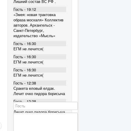
Лишний состав ВС РФ .
Гость - 19:12
«Змея: новая трактовка
образа москаля» Коллектив
авторов. Архангельск -
Санкт-Петербург,
издательство «Мысль»
Гость - 16:30
ЕГМ не лечится(
Гость - 16:30
ЕГМ не лечится(
Гость - 16:30
ЕГМ не лечится(
Гость - 12:38
Сракета еловый елдак.
Лечит очко пидора борисыча
Гость - 12:38
Сракета еловый елдак.
Лечит очко пидора борисыча
Гость - 12:38
Сракета еловый елдак.
Лечит очко пидора борисыча