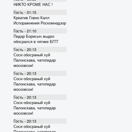
НИКТО КРОМЕ НАС !
Гость - 01:15
Креатив Говно Калл
Испоражнения Роскомнадзор
Гость - 21:10
Пидар Борисыч жыдко
обосрался в чятике БГГГ
Гость - 20:13
Соси обосраный хуй
Палонскава, чатопидар
московски!
Гость - 20:13
Соси обосраный хуй
Палонскава, чатопидар
московски!
Гость - 20:13
Соси обосраный хуй
Палонскава, чатопидар
московски!
Гость - 20:13
Соси обосраный хуй
Палонскава, чатопидар